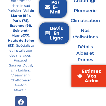
Chauffage
notamment
Par
dans le sud
E-
Plomberie
Parisien :
Val de
Mail
Marne (94),
Climatisation
Paris (75),
Essonne (91),
Devis
Nos
Seine-et-
En
Marne(77),
réalisations
Ligne
Hauts de Seine
(92)
. Spécialiste
Détails
et installateur
Aides et
des marques :
Primes
Frisquet,
Saunier Duval,
Estimez
Elm Leblanc,
Vos
Viessmann,
Aides
Chaffoteaux,
Ariston,
Atlantic.