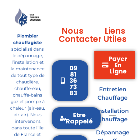
Nous
Liens
Plombier
Contacter
Utiles
chauffagiste
spécialisé dans
le dépannage,
Payer
l’installation et
En
09
la maintenance
Ligne
81
de tout type de
36
chaudière,
73
chauffe-eau,
Entretien
83
chauffe-bains
Chauffage
gaz et pompe à
chaleur (air-eau,
Installation
Etre
air-air). Nous
Chauffage
Rappelé
intervenons
dans toute l’Ile
Dépannage
de France et