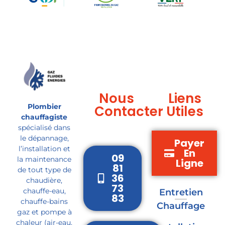
Nous
Liens
Plombier
Contacter
Utiles
chauffagiste
spécialisé dans
le dépannage,
Payer
l’installation et
En
09
la maintenance
Ligne
81
de tout type de
36
chaudière,
73
chauffe-eau,
Entretien
83
chauffe-bains
Chauffage
gaz et pompe à
chaleur (air-eau,