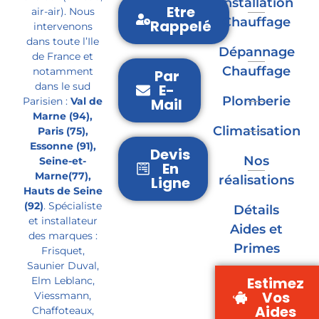
Installation
Etre
air-air). Nous
Chauffage
Rappelé
intervenons
dans toute l’Ile
Dépannage
de France et
Chauffage
notamment
Par
dans le sud
E-
Plomberie
Parisien :
Val de
Mail
Marne (94),
Climatisation
Paris (75),
Essonne (91),
Devis
Nos
Seine-et-
En
Marne(77),
réalisations
Ligne
Hauts de Seine
(92)
. Spécialiste
Détails
et installateur
Aides et
des marques :
Primes
Frisquet,
Saunier Duval,
Estimez
Elm Leblanc,
Vos
Viessmann,
Aides
Chaffoteaux,