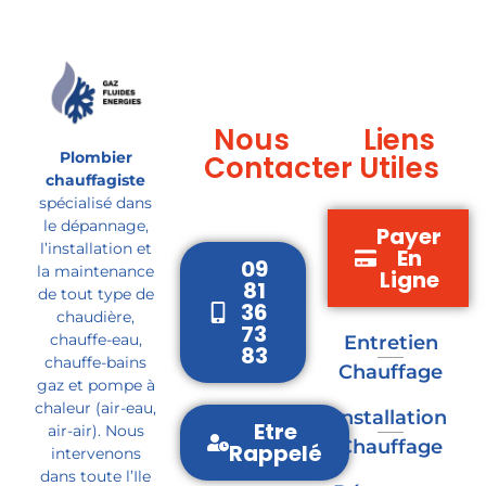
Nous
Liens
Plombier
Contacter
Utiles
chauffagiste
spécialisé dans
le dépannage,
Payer
l’installation et
En
09
la maintenance
Ligne
81
de tout type de
36
chaudière,
73
chauffe-eau,
Entretien
83
chauffe-bains
Chauffage
gaz et pompe à
chaleur (air-eau,
Installation
Etre
air-air). Nous
Chauffage
Rappelé
intervenons
dans toute l’Ile