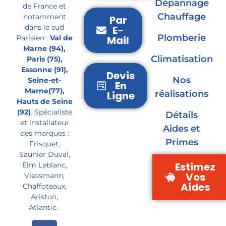
Dépannage
de France et
Chauffage
notamment
Par
dans le sud
E-
Plomberie
Parisien :
Val de
Mail
Marne (94),
Climatisation
Paris (75),
Essonne (91),
Devis
Nos
Seine-et-
En
Marne(77),
réalisations
Ligne
Hauts de Seine
(92)
. Spécialiste
Détails
et installateur
Aides et
des marques :
Primes
Frisquet,
Saunier Duval,
Estimez
Elm Leblanc,
Vos
Viessmann,
Aides
Chaffoteaux,
Ariston,
Atlantic.