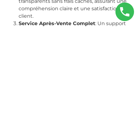
transparents sans frais cachés, assurant une
compréhension claire et une satisfaction
client.
Service Après-Vente Complet
: Un support
continu et fiable après l’installation,
garantissant que vos systèmes de chauffage
fonctionnent sans problème.
Partenaire de Confiance
: Une entreprise
engagée à établir des relations durables et de
confiance avec ses clients, reflétant une
véritable préoccupation pour votre confort.
Couverture Locale
: Une excellente
connaissance de la région de Saint-Mandé et
des environs, garantissant une intervention
rapide et efficace.
Solutions Écologiques
: Un engagement
envers des solutions de chauffage
respectueuses de l’environnement pour
réduire votre empreinte carbone.