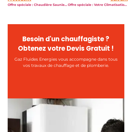
Offre spéciale : Chaudière Saunier Duval DUOMAX Condens F30-90 à prix réduit !
Offre spéciale : Votre Climatisation à partir de 2190 € !
Besoin d'un chauffagiste ?
Obtenez votre Devis Gratuit !
Gaz Fluides Energies vous accompagne dans tous
vos travaux de chauffage et de plomberie.