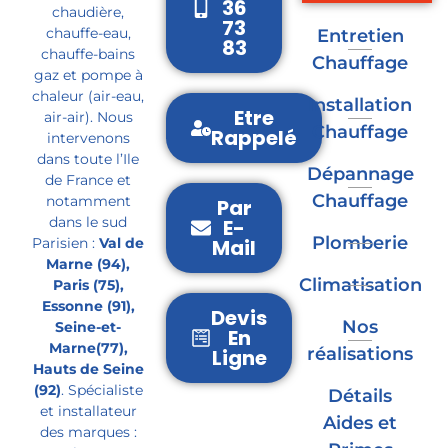
36
chaudière,
73
chauffe-eau,
Entretien
83
chauffe-bains
Chauffage
gaz et pompe à
chaleur (air-eau,
Installation
Etre
air-air). Nous
Chauffage
Rappelé
intervenons
dans toute l’Ile
Dépannage
de France et
Chauffage
notamment
Par
dans le sud
E-
Plomberie
Parisien :
Val de
Mail
Marne (94),
Climatisation
Paris (75),
Essonne (91),
Devis
Nos
Seine-et-
En
Marne(77),
réalisations
Ligne
Hauts de Seine
(92)
. Spécialiste
Détails
et installateur
Aides et
des marques :